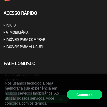
ACESSO RÁPIDO
INICIO
A IMOBILIÁRIA
IMÓVEIS PARA COMPRAR
IMÓVEIS PARA ALUGUEL
FALE CONOSCO
CNPJ 51.844.749/0001-56
CRECI 10706-J
Nós usamos tecnologia para
consultoria@cottaimobiliaria.com.br
melhorar a sua experiência em
(22) 9 8825-7992 / Rio de Janeiro
nossos serviços Imobiliários. Ao
Concordo
utilizar nossos serviços, você
Atendimento Via WhatsApp
concorda com os termos.