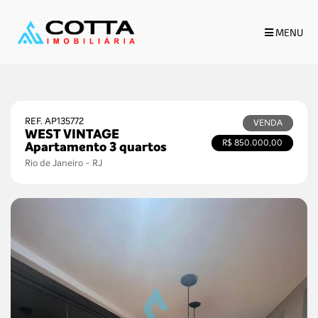
MENU
INICIO
SOBRE NÓS
IMÓVEIS PARA COMPRAR
REF. AP135772
VENDA
IMÓVEIS PARA ALUGUEL
WEST VINTAGE
R$ 850.000,00
Apartamento 3 quartos
Rio de Janeiro - RJ