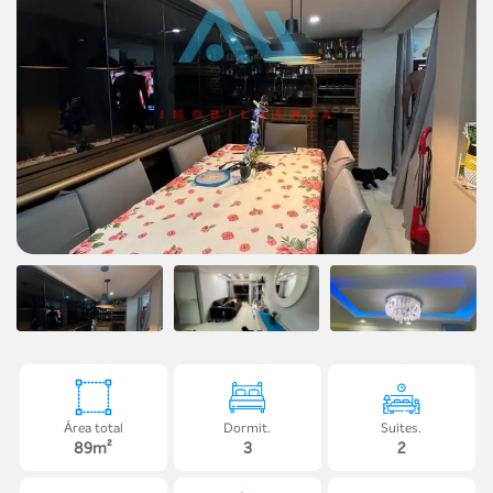
Área total
Dormit.
Suites.
89m²
3
2